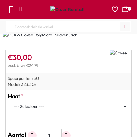
0
Doorzoek
de
hele
winkel...
€30,00
excl. btw: €24,79
Spaarpunten:
30
Model:
323.308
Maat
Aantal