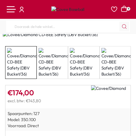
0
Doorzoek
de
hele
winkel...
€174,00
excl. btw: €143,80
Spaarpunten:
127
Model:
350.100
Voorraad:
Direct