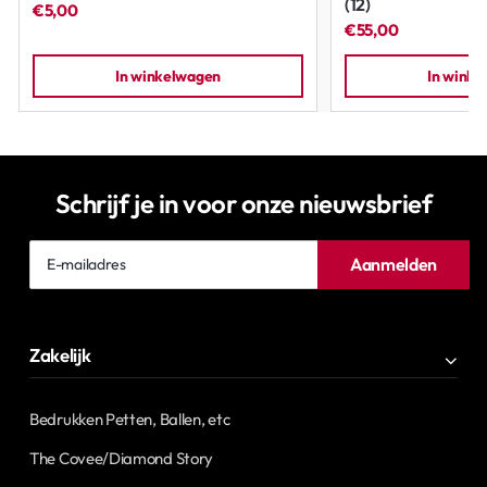
(12)
€5,00
€55,00
In winkelwagen
In wink
Schrijf je in voor onze nieuwsbrief
E-
Aanmelden
mailadres
Zakelijk
Bedrukken Petten, Ballen, etc
The Covee/Diamond Story