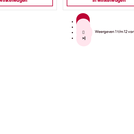
 winkelwagen
In winkelwagen
1
2
Weergeven 1 t/m 12 van 
>
>|