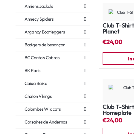
Amiens Jackals
Annecy Spiders
Club T-Shir
Planet
Argancy Bootleggers
€24,00
Badgers de besançon
BC Contois Cobras
In
BK Paris
Caixa Baixa
Chalon Vikings
Club T-Shir
Colombes Wildcats
Homeplate
€24,00
Corsaires de Andernos