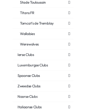
Stade Toulousain
Titans FR
Tomcat's de Tremblay
Wallabies
Werewolves
Ierse Clubs
Luxemburgse Clubs
Spaanse Clubs
Zweedse Clubs
Noorse Clubs
Italiaanse Clubs