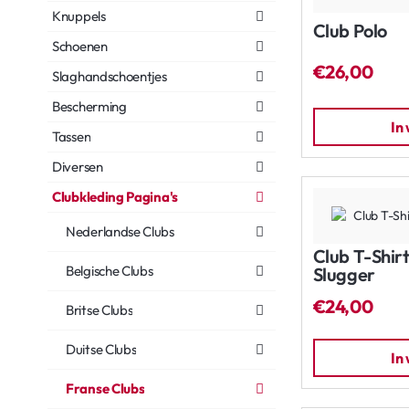
Knuppels
Club Polo
Schoenen
€26,00
Slaghandschoentjes
Bescherming
In
Tassen
Diversen
Clubkleding Pagina's
Nederlandse Clubs
Club T-Shir
Belgische Clubs
Slugger
€24,00
Britse Clubs
Duitse Clubs
In
Franse Clubs