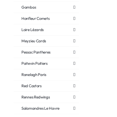
Gambas
Honfleur Comets
Loire Lézards
Meyzieu Cards
Pessac Pantheres
Poitevin Poitiers
Ranelagh Paris
Red Castors
Rennes Redwings
Salamandres Le Havre