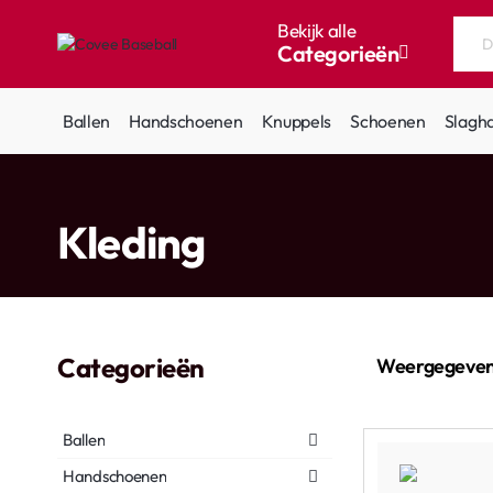
Bekijk alle
Categorieën
Doorzoek
de
hele
Ballen
Handschoenen
Knuppels
Schoenen
Slagh
winkel...
home
Kleding
Categorieën
Weergegeven
Ballen
Handschoenen