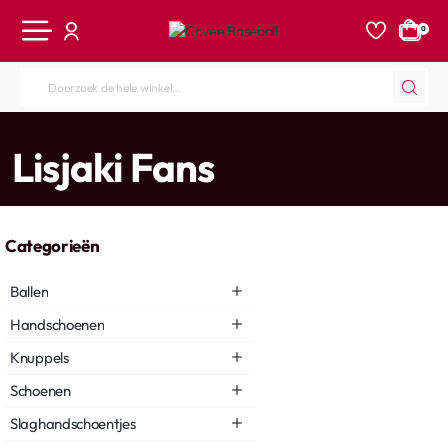
0
Doorzoek
de
hele
home
Lisjaki Fans
winkel...
Categorieën
Ballen
Handschoenen
Knuppels
Schoenen
Slaghandschoentjes