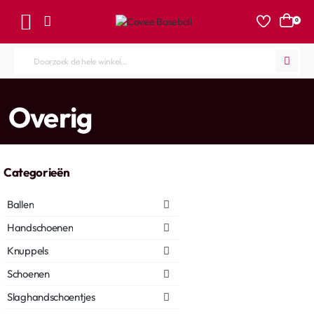
0
Doorzoek
de
hele
home
Overig
winkel...
Categorieën
Ballen
Handschoenen
Knuppels
Schoenen
Slaghandschoentjes