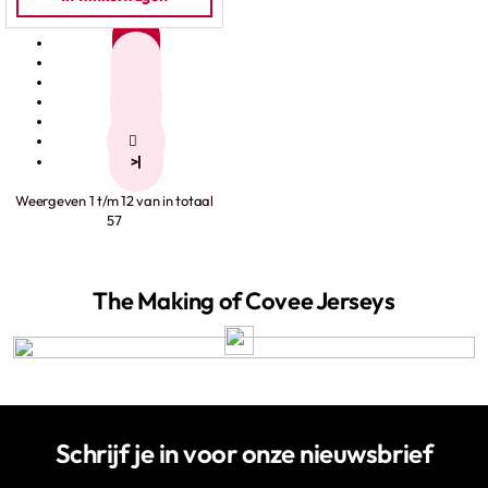
1
2
3
4
5
>
>|
Weergeven 1 t/m 12 van in totaal
57
The Making of Covee Jerseys
Schrijf je in voor onze nieuwsbrief