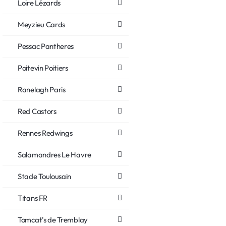
Loire Lézards
Meyzieu Cards
Pessac Pantheres
Poitevin Poitiers
Ranelagh Paris
Red Castors
Rennes Redwings
Salamandres Le Havre
Stade Toulousain
Titans FR
Tomcat's de Tremblay