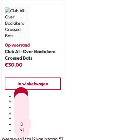
Op voorraad
Club All-Over Badlaken:
Crossed Bats
€30,00
In winkelwagen
1
2
3
4
5
>
>|
Weergeven 1 t/m 12 van in totaal 57