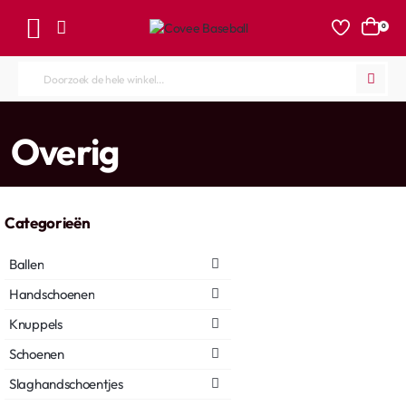
0
Doorzoek
de
hele
home
Overig
winkel...
Categorieën
Ballen
Handschoenen
Knuppels
Schoenen
Slaghandschoentjes