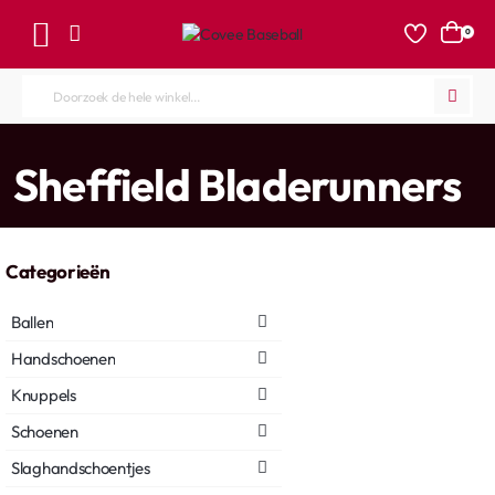
0
Doorzoek
de
hele
home
Sheffield Bladerunners
winkel...
Categorieën
Ballen
Handschoenen
Knuppels
Schoenen
Slaghandschoentjes