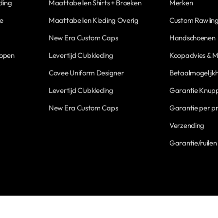
ding
Maattabellen Shirts + Broeken
Merken
ne
Maattabellen Kleding Overig
Custom Rawling
New Era Custom Caps
Handschoenen
Kopen
Levertijd Clubkleding
Koopadvies & M
Covee Uniform Designer
Betaalmogelijk
Levertijd Clubkleding
Garantie Knupp
New Era Custom Caps
Garantie per p
Verzending
Garantie/ruilen