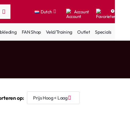
Dutch
Account
0
bkleding
FAN Shop
Veld/Training
Outlet
Specials
orteren op: