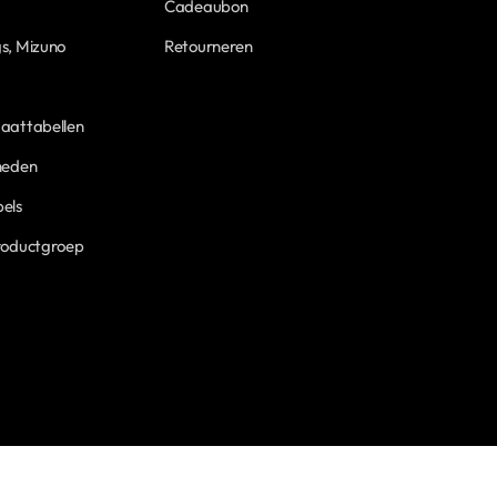
Cadeaubon
s, Mizuno
Retourneren
aattabellen
heden
els
roductgroep