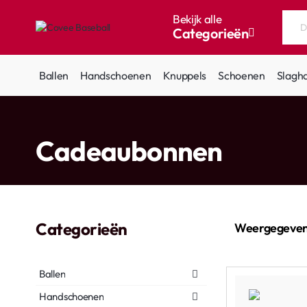
Bekijk alle
Categorieën
Doorzoek
de
hele
Ballen
Handschoenen
Knuppels
Schoenen
Slagh
winkel...
home
Cadeaubonnen
Categorieën
Weergegeven
Ballen
Handschoenen