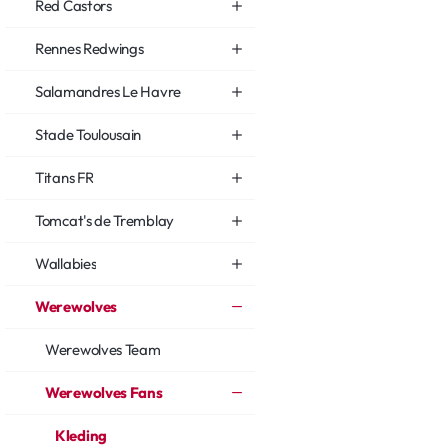
Red Castors
Rennes Redwings
Salamandres Le Havre
Stade Toulousain
Titans FR
Tomcat's de Tremblay
Wallabies
Werewolves
Werewolves Team
Werewolves Fans
Kleding