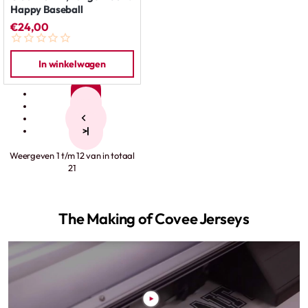
Happy Baseball
€24,00
In winkelwagen
1
2
>
>|
Weergeven 1 t/m 12 van in totaal
21
The Making of Covee Jerseys