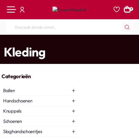
0
Doorzoek
de
hele
home
Kleding
winkel...
Categorieën
Ballen
Handschoenen
Knuppels
Schoenen
Slaghandschoentjes