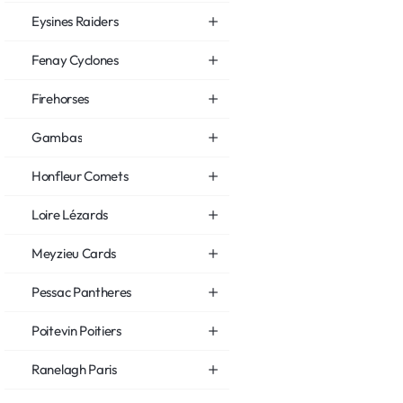
Eysines Raiders
Fenay Cyclones
Firehorses
Gambas
Honfleur Comets
Loire Lézards
Meyzieu Cards
Pessac Pantheres
Poitevin Poitiers
Ranelagh Paris