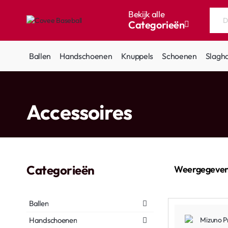
Bekijk alle
Categorieën
Doorzoek
de
hele
Ballen
Handschoenen
Knuppels
Schoenen
Slagh
winkel...
home
Accessoires
Categorieën
Weergegeven
Ballen
Handschoenen