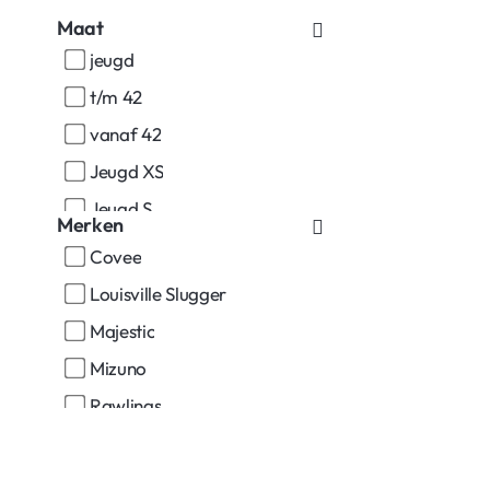
Maat
jeugd
t/m 42
vanaf 42
Jeugd XS
Jeugd S
Merken
Jeugd M
Covee
Jeugd L
Louisville Slugger
Jeugd XL
Majestic
Jeugd XXL
Mizuno
Small
Rawlings
Medium
Large