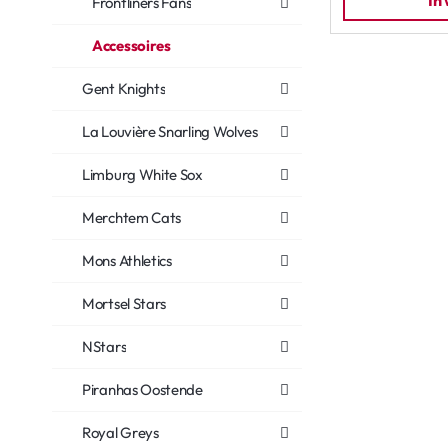
In
Frontliners Fans
Accessoires
Gent Knights
La Louvière Snarling Wolves
Limburg White Sox
Merchtem Cats
Mons Athletics
Mortsel Stars
NStars
Piranhas Oostende
Royal Greys