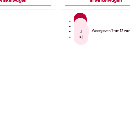
 winkelwagen
In winkelwagen
1
2
Weergeven 1 t/m 12 van 
>
>|