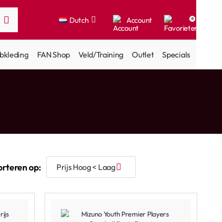
Dutch
Account
0
bkleding
FAN Shop
Veld/Training
Outlet
Specials
orteren op: