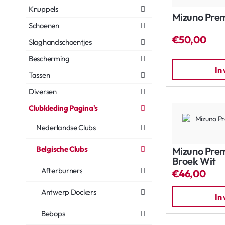
Knuppels
Mizuno Prem
Schoenen
€50,00
Slaghandschoentjes
Bescherming
In
Tassen
Diversen
Clubkleding Pagina's
Nederlandse Clubs
Belgische Clubs
Mizuno Prem
Broek Wit
Afterburners
€46,00
Antwerp Dockers
In
Bebops