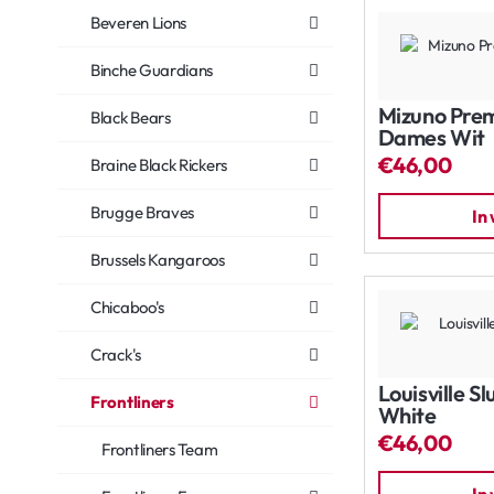
Beveren Lions
Binche Guardians
Mizuno Prem
Black Bears
Dames Wit
€46,00
Braine Black Rickers
Brugge Braves
In
Brussels Kangaroos
Chicaboo's
Crack's
Louisville S
Frontliners
White
€46,00
Frontliners Team