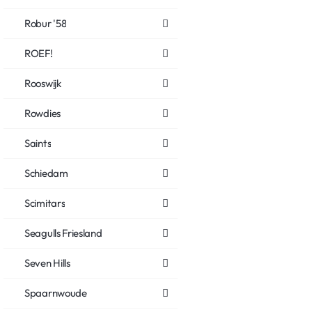
Robur '58
ROEF!
Rooswijk
Rowdies
Saints
Schiedam
Scimitars
Seagulls Friesland
Seven Hills
Spaarnwoude