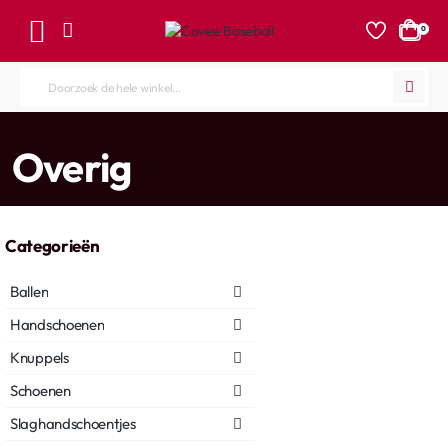
0
Doorzoek
de
hele
home
Overig
winkel...
Categorieën
Ballen
Handschoenen
Knuppels
Schoenen
Slaghandschoentjes