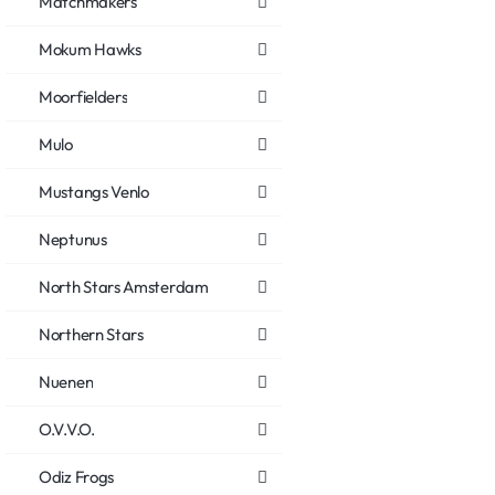
Matchmakers
Mokum Hawks
Moorfielders
Mulo
Mustangs Venlo
Neptunus
North Stars Amsterdam
Northern Stars
Nuenen
O.V.V.O.
Odiz Frogs