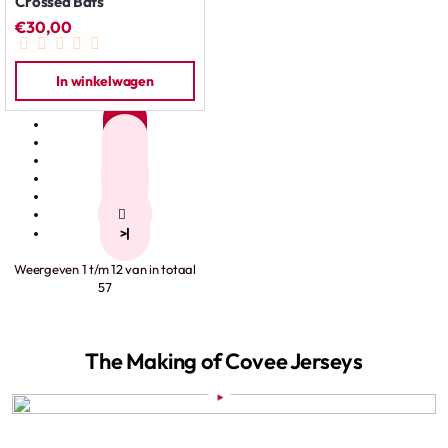
Crossed Bats
€30,00
In winkelwagen
1
2
3
4
5
>
>|
Weergeven 1 t/m 12 van in totaal
57
The Making of Covee Jerseys