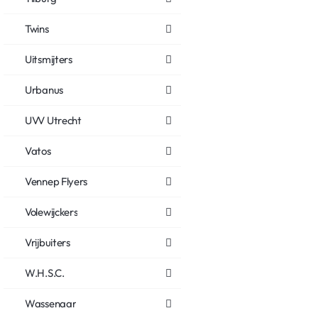
Twins
Uitsmijters
Urbanus
UVV Utrecht
Vatos
Vennep Flyers
Volewijckers
Vrijbuiters
W.H.S.C.
Wassenaar