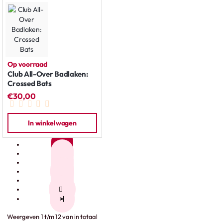
Op voorraad
Club All-Over Badlaken:
Crossed Bats
€30,00
In winkelwagen
1
2
3
4
5
>
>|
Weergeven 1 t/m 12 van in totaal