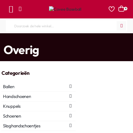
0
Doorzoek
de
hele
home
Overig
winkel...
Categorieën
Ballen
Handschoenen
Knuppels
Schoenen
Slaghandschoentjes