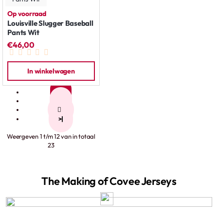
Op voorraad
Louisville Slugger Baseball
Pants Wit
€46,00
In winkelwagen
1
2
>
>|
Weergeven 1 t/m 12 van in totaal
23
The Making of Covee Jerseys