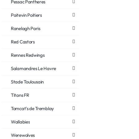
Pessac Pantheres
Poitevin Poitiers
Ranelagh Paris
Red Castors
Rennes Redwings
Salamandres Le Havre
Stade Toulousain
Titans FR
Tomcat's de Tremblay
Wallabies
Werewolves