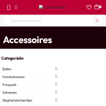
0
Doorzoek
de
hele
home
Accessoires
winkel...
Categorieën
Ballen
Handschoenen
Knuppels
Schoenen
Slaghandschoentjes