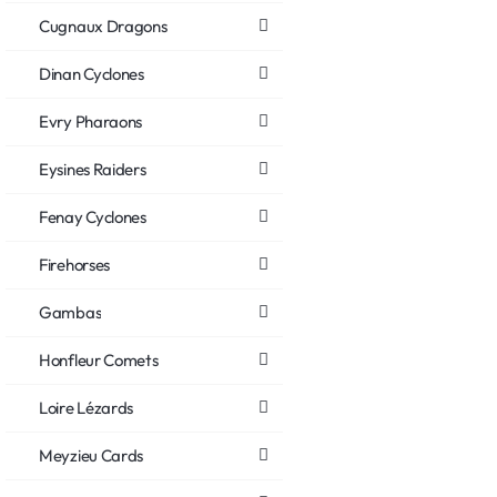
Cugnaux Dragons
Dinan Cyclones
Evry Pharaons
Eysines Raiders
Fenay Cyclones
Firehorses
Gambas
Honfleur Comets
Loire Lézards
Meyzieu Cards