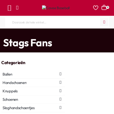
0
Doorzoek
de
hele
home
Stags Fans
winkel...
Categorieën
Ballen
Handschoenen
Knuppels
Schoenen
Slaghandschoentjes