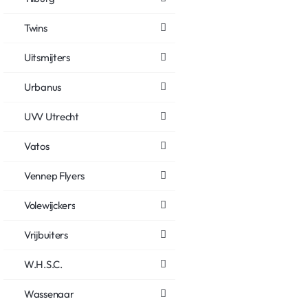
Twins
Uitsmijters
Urbanus
UVV Utrecht
Vatos
Vennep Flyers
Volewijckers
Vrijbuiters
W.H.S.C.
Wassenaar