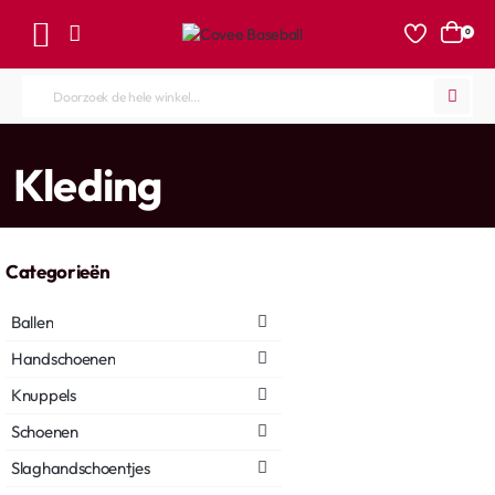
0
Doorzoek
de
hele
home
Kleding
winkel...
Categorieën
Ballen
Handschoenen
Knuppels
Schoenen
Slaghandschoentjes