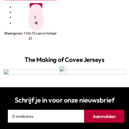
1
2
>
>|
Weergeven 1 t/m 12 van in totaal
21
The Making of Covee Jerseys
Schrijf je in voor onze nieuwsbrief
E-
Aanmelden
mailadres