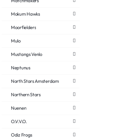
Matchmakers
Mokum Hawks
Moorfielders
Mulo
Mustangs Venlo
Neptunus
North Stars Amsterdam
Northern Stars
Nuenen
O.V.V.O.
Odiz Frogs