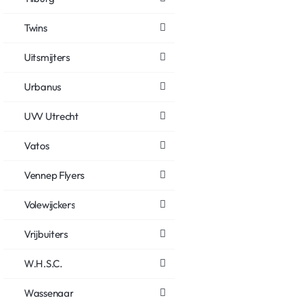
Twins
Uitsmijters
Urbanus
UVV Utrecht
Vatos
Vennep Flyers
Volewijckers
Vrijbuiters
W.H.S.C.
Wassenaar