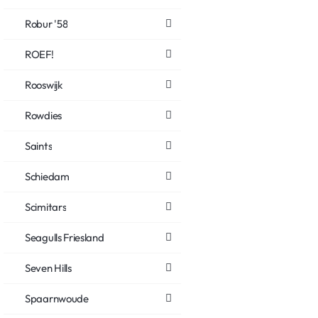
Robur '58
ROEF!
Rooswijk
Rowdies
Saints
Schiedam
Scimitars
Seagulls Friesland
Seven Hills
Spaarnwoude