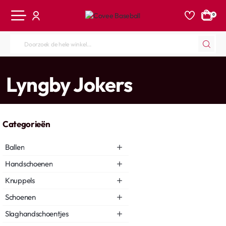
0
Doorzoek
de
hele
home
Lyngby Jokers
winkel...
Categorieën
Ballen
Handschoenen
Knuppels
Schoenen
Slaghandschoentjes