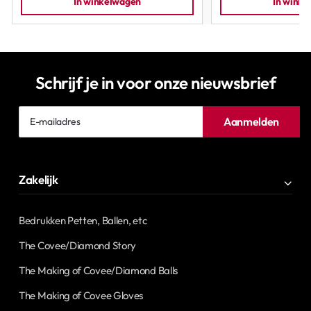
In winkelwagen
In wink
Schrijf je in voor onze nieuwsbrief
E-
Aanmelden
mailadres
Zakelijk
Bedrukken Petten, Ballen, etc
The Covee/Diamond Story
The Making of Covee/Diamond Balls
The Making of Covee Gloves