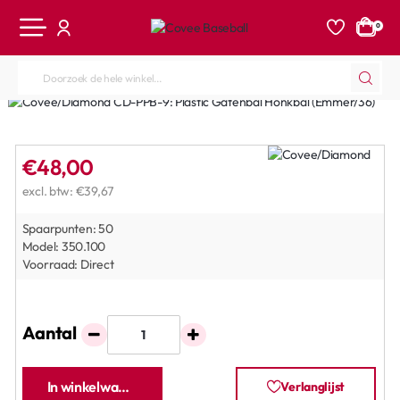
0
Doorzoek
de
hele
winkel...
€48,00
excl. btw: €39,67
Spaarpunten:
50
Model:
350.100
Voorraad:
Direct
Aantal
In winkelwagen
Verlanglijst