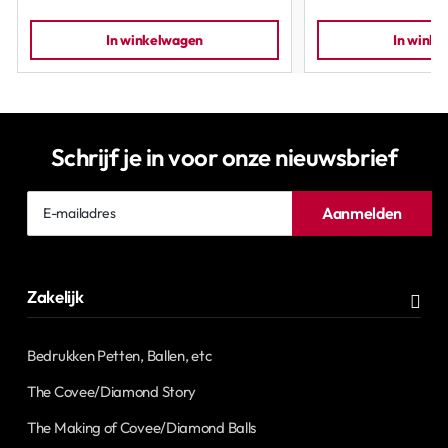
In winkelwagen
In wink
Schrijf je in voor onze nieuwsbrief
E-
Aanmelden
mailadres
Zakelijk
Bedrukken Petten, Ballen, etc
The Covee/Diamond Story
The Making of Covee/Diamond Balls