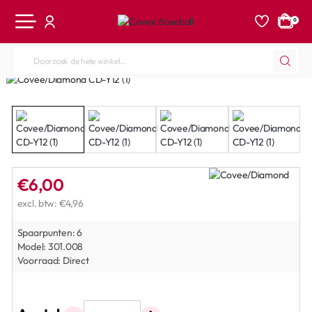
0
Doorzoek
de
hele
winkel...
€6,00
excl. btw: €4,96
Spaarpunten:
6
Model:
301.008
Voorraad:
Direct