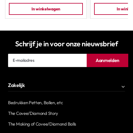
In winkelwagen
In wink
Schrijf je in voor onze nieuwsbrief
E-
Aanmelden
mailadres
Zakelijk
Bedrukken Petten, Ballen, etc
The Covee/Diamond Story
The Making of Covee/Diamond Balls