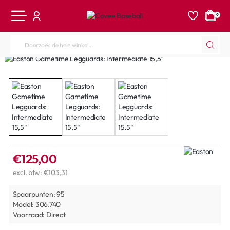
0
Doorzoek
de
hele
winkel...
€125,00
excl. btw: €103,31
Spaarpunten:
95
Model:
306.740
Voorraad:
Direct