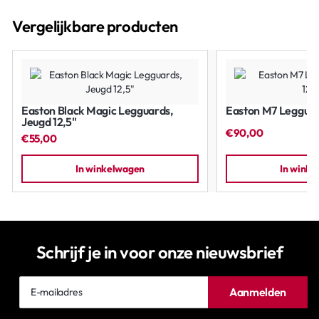
Vergelijkbare producten
Easton Black Magic Legguards,
Easton M7 Legguard
Jeugd 12,5"
€90,00
€55,00
In winkelwagen
In wink
Schrijf je in voor onze nieuwsbrief
E-
Aanmelden
mailadres