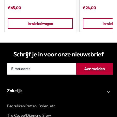
€65,00
€24,00
In winkelwagen
In wink
Schrijf je in voor onze nieuwsbrief
E-
Aanmelden
mailadres
Zakelijk
Bedrukken Petten, Ballen, etc
The Covee/Diamond Story