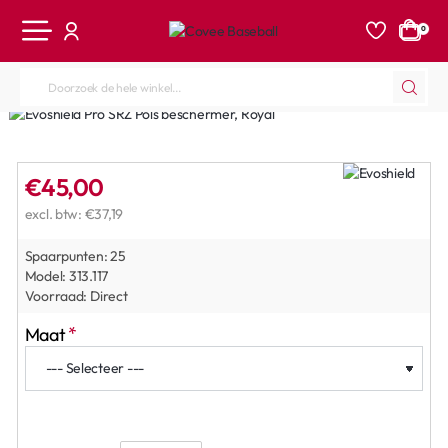
0
Doorzoek
de
hele
winkel...
€45,00
excl. btw: €37,19
Spaarpunten:
25
Model:
313.117
Voorraad:
Direct
Maat