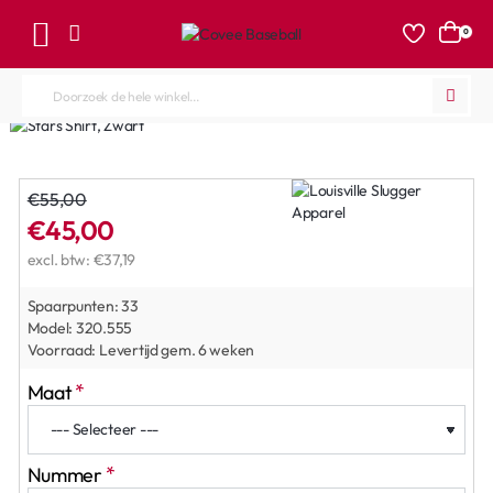
0
Doorzoek
de
hele
winkel...
€55,00
€45,00
excl. btw: €37,19
Spaarpunten:
33
Model:
320.555
Voorraad:
Levertijd gem. 6 weken
Maat
Nummer