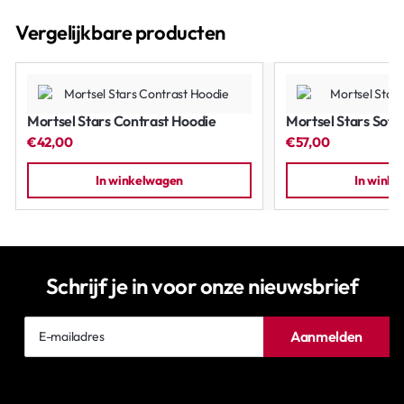
Vergelijkbare producten
Mortsel Stars Contrast Hoodie
Mortsel Stars Softs
€42,00
€57,00
In winkelwagen
In wink
Schrijf je in voor onze nieuwsbrief
E-
Aanmelden
mailadres