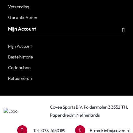
Verzending
Garantie/ruilen
Mijn Account
Mijn Account
Bestelhistorie
Cadeaubon
Retourneren
Covee Sports B.V. Poldermolen 3 3352 TH,
Papendrecht, Netherlands
Tel.: 078-6150189
E-mail:
info@covee.nl