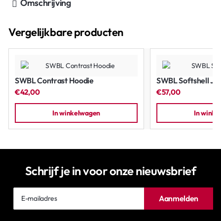
Omschrijving
Vergelijkbare producten
SWBL Contrast Hoodie
SWBL Softshell Ja
€42,00
€57,00
In winkelwagen
In wink
Schrijf je in voor onze nieuwsbrief
E-
Aanmelden
mailadres