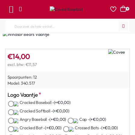
0
Doorzoek
de
hele
winkel...
€14,00
excl. btw: €11,57
Spaarpunten:
12
Model:
340.517
Logo Vaantje
Cracked Baseball -
(+€0,00)
Cracked Softball -
(+€0,00)
Angry Baseball -
(+€0,00)
Cap -
(+€0,00)
Cracked Bat -
(+€0,00)
Crossed Bats -
(+€0,00)