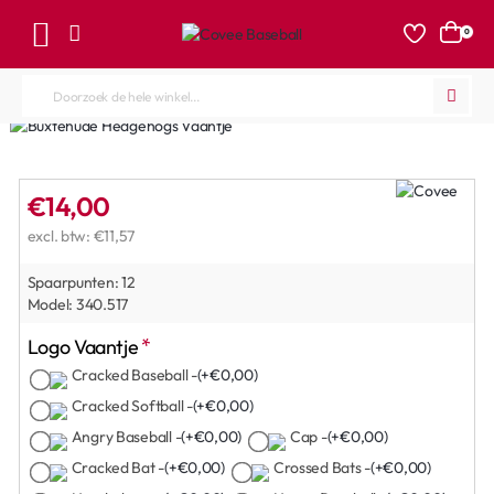
0
Doorzoek
de
hele
winkel...
€14,00
excl. btw: €11,57
Spaarpunten:
12
Model:
340.517
Logo Vaantje
Cracked Baseball -
(+€0,00)
Cracked Softball -
(+€0,00)
Angry Baseball -
(+€0,00)
Cap -
(+€0,00)
Cracked Bat -
(+€0,00)
Crossed Bats -
(+€0,00)