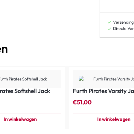
Verzending
Directe Ve
en
rates Softshell Jack
Furth Pirates Varsity J
€51,00
In winkelwagen
In winkelwagen