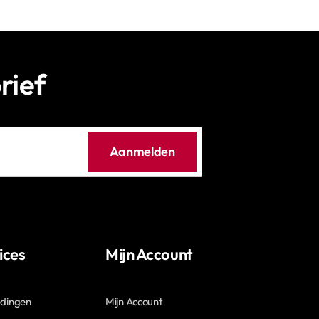
rief
Aanmelden
ices
Mijn Account
edingen
Mijn Account