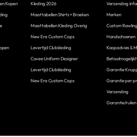
len Kopen
Kleding 2026
Verzending inf
ding
Maattabellen Shirts + Broeken
Merken
ne
Maattabellen Kleding Overig
Custom Rawling
New Era Custom Caps
Handschoenen
Kopen
Levertijd Clubkleding
Koopadvies & M
Covee Uniform Designer
Betaalmogelijk
Levertijd Clubkleding
Garantie Knupp
New Era Custom Caps
Garantie per p
Verzending
Garantie/ruilen