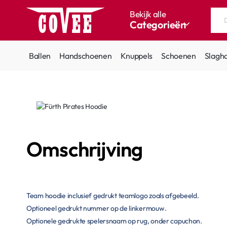
Bekijk alle
Categorieën
Doorzoek
de
hele
Ballen
Handschoenen
Knuppels
Schoenen
Slagh
winkel...
Omschrijving
Team hoodie inclusief gedrukt teamlogo zoals afgebeeld.
Optioneel gedrukt nummer op de linkermouw.
Optionele gedrukte spelersnaam op rug, onder capuchon.