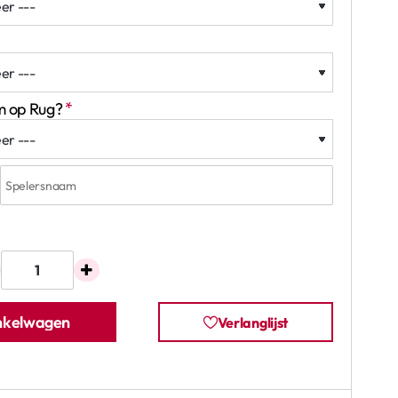
m op Rug?
inkelwagen
Verlanglijst