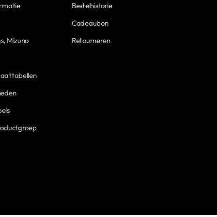
ormatie
Bestelhistorie
Cadeaubon
s, Mizuno
Retourneren
aattabellen
heden
els
roductgroep