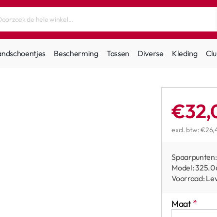
andschoentjes
Bescherming
Tassen
Diverse
Kleding
Clu
€32,
excl. btw: €26,
Spaarpunten:
Model:
325.0
Voorraad:
Lev
Maat