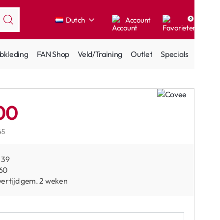
Dutch
Account
0
bkleding
FAN Shop
Veld/Training
Outlet
Specials
00
45
39
60
ertijd gem. 2 weken