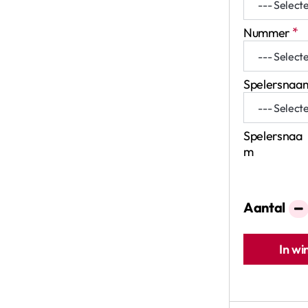
Nummer
Spelersnaa
Spelersnaa
m
Aantal
In w