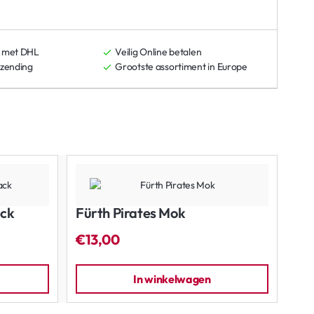
 met DHL
Veilig Online betalen
rzending
Grootste assortiment in Europe
ack
Fürth Pirates Mok
Für
€13,00
€2
In winkelwagen