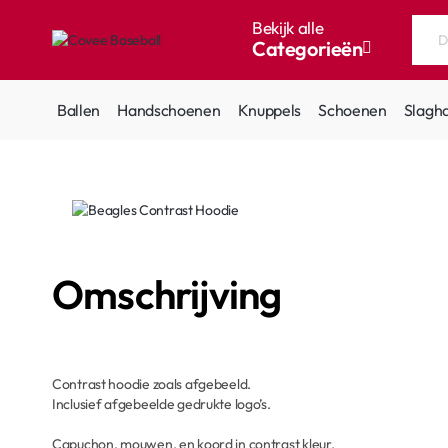
Bekijk alle
Categorieën
Doorzoek
de
hele
Ballen
Handschoenen
Knuppels
Schoenen
Slagh
winkel...
Omschrijving
Contrast hoodie zoals afgebeeld.
Inclusief afgebeelde gedrukte logo’s.
Capuchon, mouwen, en koord in contrast kleur.