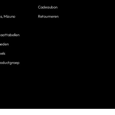
Cadeaubon
s, Mizuno
Retourneren
aattabellen
heden
els
roductgroep