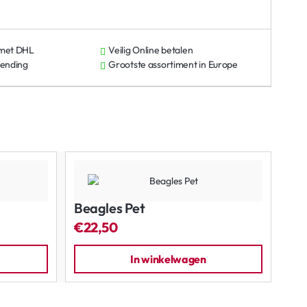
 met DHL
Veilig Online betalen
zending
Grootste assortiment in Europe
Beagles Pet
Be
€22,50
€4
In winkelwagen