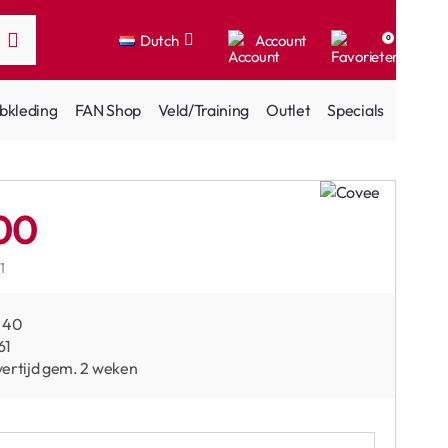
Dutch
Account
0
bkleding
FAN Shop
Veld/Training
Outlet
Specials
00
1
40
61
ertijd gem. 2 weken