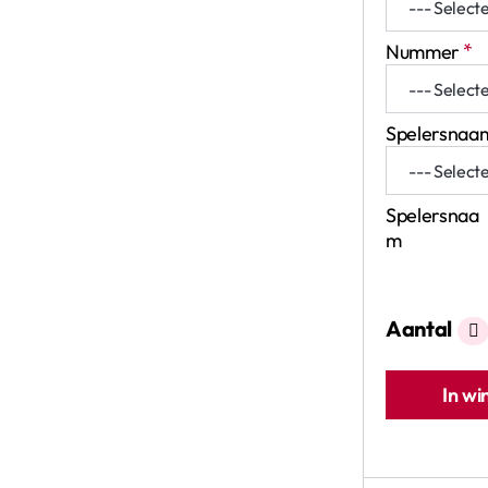
Nummer
Spelersnaa
Spelersnaa
m
Aantal
In w