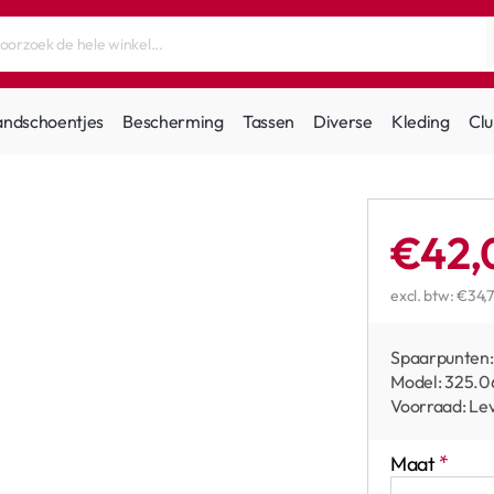
andschoentjes
Bescherming
Tassen
Diverse
Kleding
Clu
€42,
excl. btw: €34,7
Spaarpunten:
Model:
325.0
Voorraad:
Lev
Maat