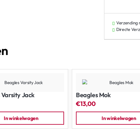
Verzending
Directe Ver
en
 Varsity Jack
Beagles Mok
€13,00
In winkelwagen
In winkelwagen