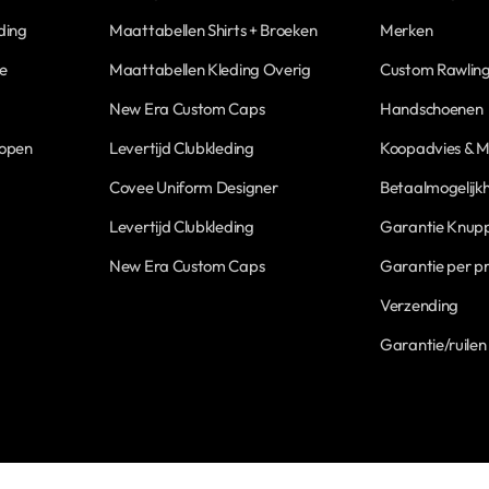
ding
Maattabellen Shirts + Broeken
Merken
ne
Maattabellen Kleding Overig
Custom Rawling
New Era Custom Caps
Handschoenen
Kopen
Levertijd Clubkleding
Koopadvies & M
Covee Uniform Designer
Betaalmogelijk
Levertijd Clubkleding
Garantie Knupp
New Era Custom Caps
Garantie per p
Verzending
Garantie/ruilen