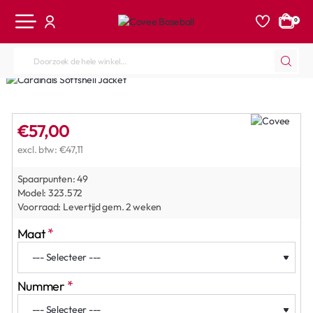
0
Doorzoek
de
hele
winkel...
€57,00
excl. btw: €47,11
Spaarpunten:
49
Model:
323.572
Voorraad:
Levertijd gem. 2 weken
Maat
Nummer