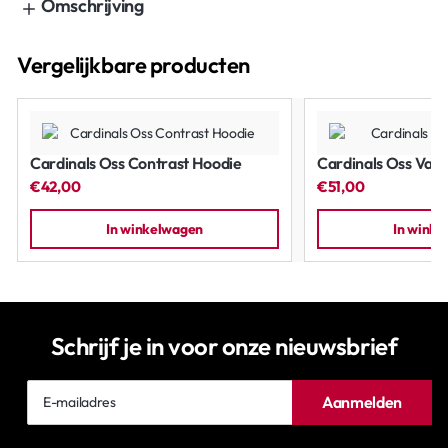
Omschrijving
Vergelijkbare producten
Cardinals Oss Contrast Hoodie
Cardinals Oss Vars
€42,00
€51,00
In winkelwagen
In wink
Schrijf je in voor onze nieuwsbrief
E-
Aanmelden
mailadres