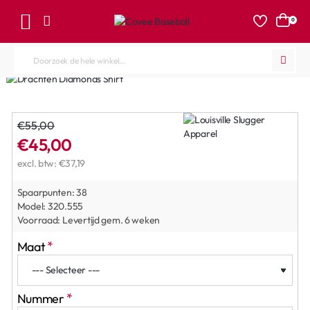
0
Doorzoek
de
hele
winkel...
€55,00
€45,00
excl. btw: €37,19
Spaarpunten:
38
Model:
320.555
Voorraad:
Levertijd gem. 6 weken
Maat
Nummer