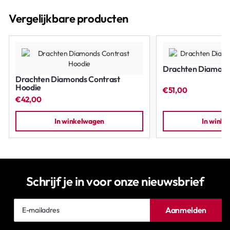
Vergelijkbare producten
Drachten Diamonds
Drachten Diamonds Contrast
Hoodie
€51,00
€42,00
In winkelwagen
In wink
Schrijf je in voor onze nieuwsbrief
E-
Aanmelden
mailadres