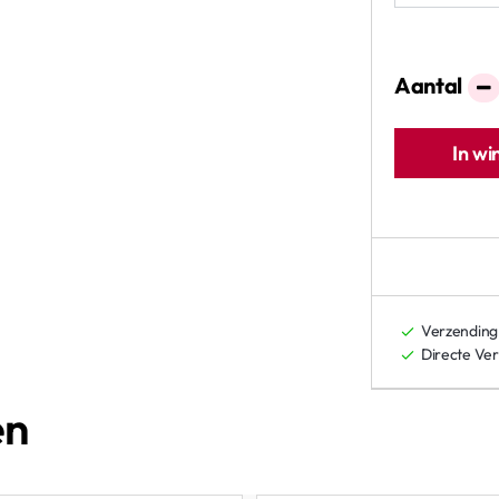
Aantal
In w
Verzending
Directe Ve
en