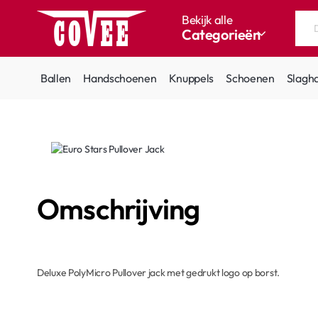
Bekijk alle
Categorieën
Doorzoek
de
hele
Ballen
Handschoenen
Knuppels
Schoenen
Slagh
winkel...
Omschrijving
Deluxe PolyMicro Pullover jack met gedrukt logo op borst.