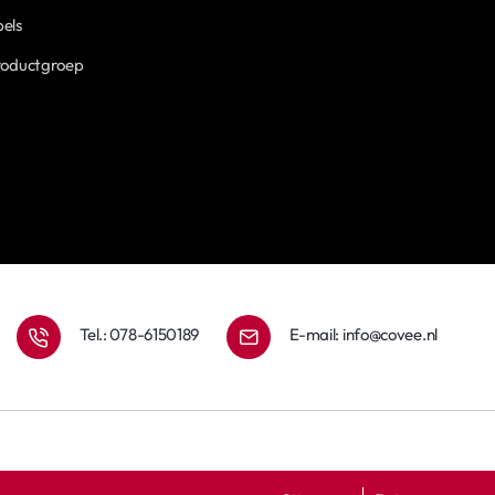
els
roductgroep
Tel.: 078-6150189
E-mail:
info@covee.nl