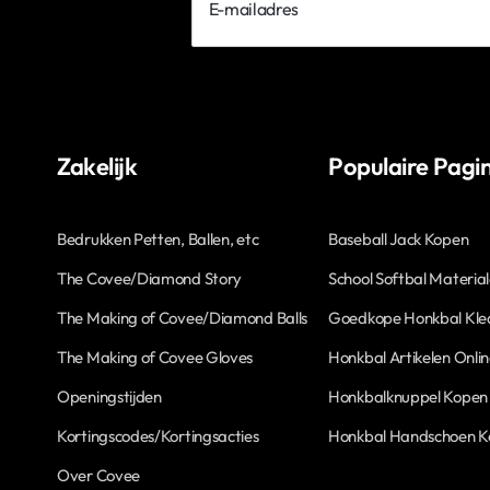
mailadres
Zakelijk
Populaire Pagin
Bedrukken Petten, Ballen, etc
Baseball Jack Kopen
The Covee/Diamond Story
School Softbal Materia
The Making of Covee/Diamond Balls
Goedkope Honkbal Kle
The Making of Covee Gloves
Honkbal Artikelen Onli
Openingstijden
Honkbalknuppel Kopen
Kortingscodes/Kortingsacties
Honkbal Handschoen 
Over Covee