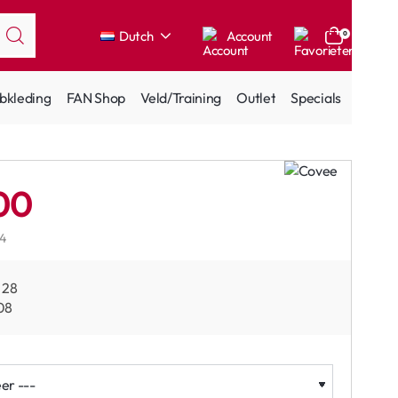
Dutch
Account
0
bkleding
FAN Shop
Veld/Training
Outlet
Specials
00
14
28
08