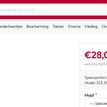
andschoentjes
Bescherming
Tassen
Diverse
Kleding
Clu
€28,
excl. btw: €23,
Spaarpunten:
Model:
323.3
Maat