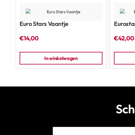
Euro Stars Vaantje
Eurosta
€14,00
€42,00
In winkelwagen
Sch
E-