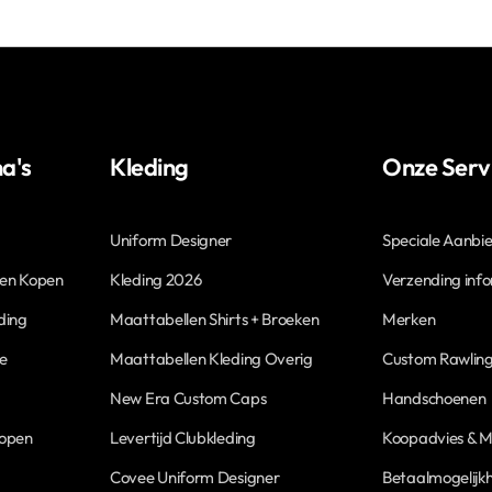
a's
Kleding
Onze Serv
Uniform Designer
Speciale Aanbi
len Kopen
Kleding 2026
Verzending inf
ding
Maattabellen Shirts + Broeken
Merken
ne
Maattabellen Kleding Overig
Custom Rawling
New Era Custom Caps
Handschoenen
Kopen
Levertijd Clubkleding
Koopadvies & M
Covee Uniform Designer
Betaalmogelijk