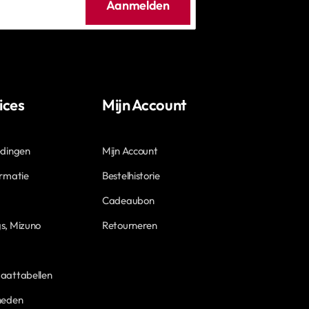
Aanmelden
ices
Mijn Account
edingen
Mijn Account
ormatie
Bestelhistorie
Cadeaubon
s, Mizuno
Retourneren
aattabellen
heden