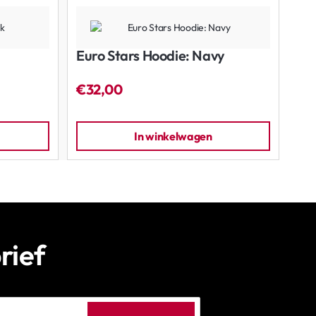
Euro Stars Hoodie: Navy
Eur
€32,00
€3
In winkelwagen
rief