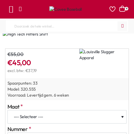
0
Doorzoek
de
hele
winkel...
€55,00
€45,00
excl. btw: €37,19
Spaarpunten:
33
Model:
320.555
Voorraad:
Levertijd gem. 6 weken
Maat
Nummer