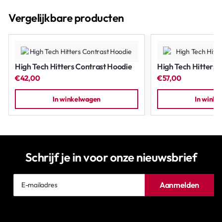
Vergelijkbare producten
High Tech Hitters Contrast Hoodie
High Tech Hitters S
€42,00
€57,00
In winkelwagen
In wink
Schrijf je in voor onze nieuwsbrief
E-
Aanmelden
mailadres