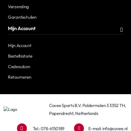
Verzending
Garantie/ruilen
Mijn Account
Mijn Account
Bestelhistorie
Cadeaubon
Retourneren
Covee Sports B.V. Poldermolen 3 3352 TH,
Papendrecht, Netherlands
Tel.: 078-6150189
E-mail:
info@covee.nl