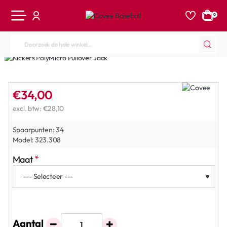
0
Doorzoek
de
hele
winkel...
€34,00
excl. btw: €28,10
Spaarpunten:
34
Model:
323.308
Maat
Aantal