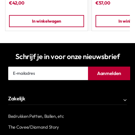
€42,00
€57,00
In winkelwagen
In wink
Schrijf je in voor onze nieuwsbrief
E-
Aanmelden
mailadres
Zakelijk
Bedrukken Petten, Ballen, etc
The Covee/Diamond Story