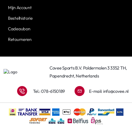
Mijn Account
Bestelhistorie
Cadeaubon
Retourneren
Covee Sports B.V. Poldermolen 3 3352 TH,
Papendrecht, Netherlands
Tel.: 078-6150189
E-mail:
info@covee.nl