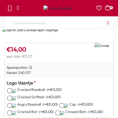
0
Doorzoek
de
hele
winkel...
€14,00
excl. btw: €11,57
Spaarpunten:
12
Model:
340.517
Logo Vaantje
Cracked Baseball -
(+€0,00)
Cracked Softball -
(+€0,00)
Angry Baseball -
(+€0,00)
Cap -
(+€0,00)
Cracked Bat -
(+€0,00)
Crossed Bats -
(+€0,00)