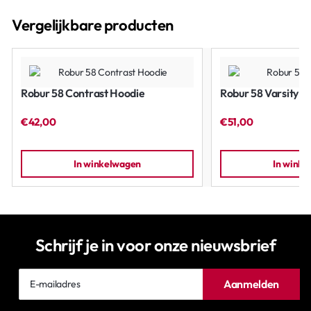
Vergelijkbare producten
Robur 58 Contrast Hoodie
Robur 58 Varsity J
€42,00
€51,00
In winkelwagen
In wink
Schrijf je in voor onze nieuwsbrief
E-
Aanmelden
mailadres