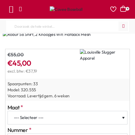
0
Doorzoek
de
hele
winkel...
€55,00
€45,00
excl. btw: €37,19
Spaarpunten:
33
Model:
320.555
Voorraad:
Levertijd gem. 6 weken
Maat
Nummer