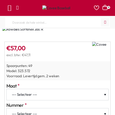
0
Doorzoek
de
hele
winkel...
€57,00
excl. btw: €47,11
Spaarpunten:
49
Model:
323.572
Voorraad:
Levertijd gem. 2 weken
Maat
Nummer