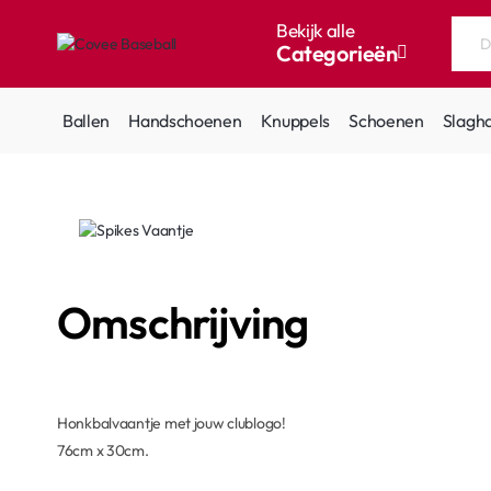
Bekijk alle
Categorieën
Doorzoek
de
hele
Ballen
Handschoenen
Knuppels
Schoenen
Slagh
winkel...
Omschrijving
Honkbalvaantje met jouw clublogo!
76cm x 30cm.