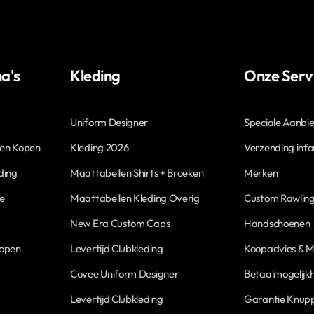
a's
Kleding
Onze Serv
Uniform Designer
Speciale Aanbi
len Kopen
Kleding 2026
Verzending inf
ding
Maattabellen Shirts + Broeken
Merken
ne
Maattabellen Kleding Overig
Custom Rawling
New Era Custom Caps
Handschoenen
Kopen
Levertijd Clubkleding
Koopadvies & M
Covee Uniform Designer
Betaalmogelijk
Levertijd Clubkleding
Garantie Knupp