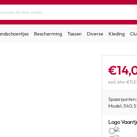
andschoentjes
Bescherming
Tassen
Diverse
Kleding
Clu
€14,
excl. btw: €11,5
Spaarpunten:
Model:
340.5
Logo Vaantj