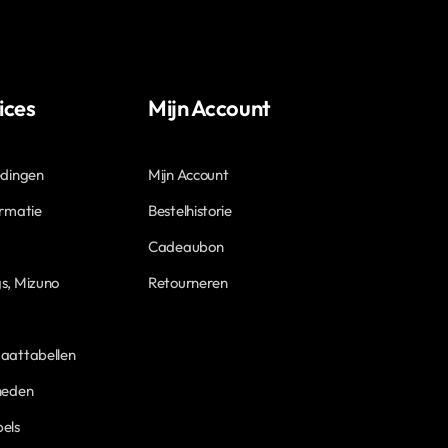
ices
Mijn Account
edingen
Mijn Account
ormatie
Bestelhistorie
Cadeaubon
s, Mizuno
Retourneren
aattabellen
heden
els