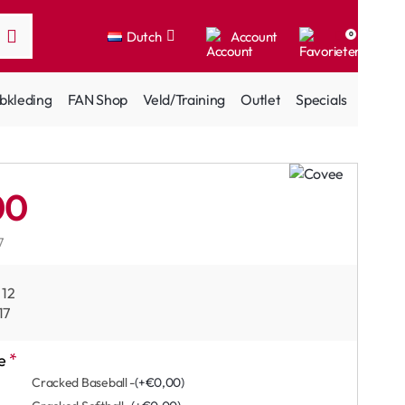
Dutch
Account
0
bkleding
FAN Shop
Veld/Training
Outlet
Specials
00
7
12
17
e
Cracked Baseball -
(+€0,00)