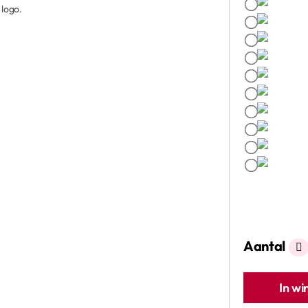
 logo.
Aantal
In w