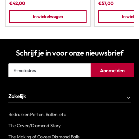
€42,00
€57,00
In winkelwagen
In wink
Schrijf je in voor onze nieuwsbrief
E-
Aanmelden
mailadres
Zakelijk
Bedrukken Petten, Ballen, etc
The Covee/Diamond Story
The Making of Covee/Diamond Balls