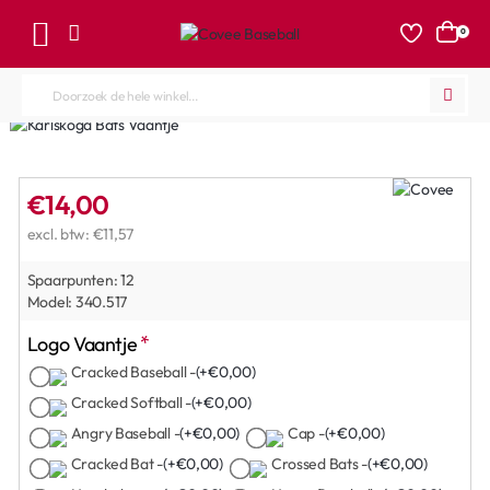
0
Doorzoek
de
hele
winkel...
€14,00
excl. btw: €11,57
Spaarpunten:
12
Model:
340.517
Logo Vaantje
Cracked Baseball -
(+€0,00)
Cracked Softball -
(+€0,00)
Angry Baseball -
(+€0,00)
Cap -
(+€0,00)
Cracked Bat -
(+€0,00)
Crossed Bats -
(+€0,00)