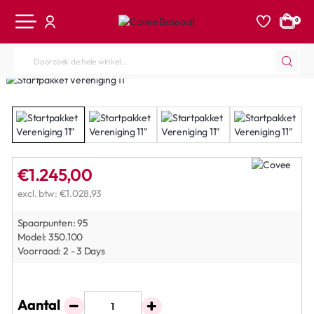
0
Doorzoek
de
hele
winkel...
€1.245,00
excl. btw: €1.028,93
Spaarpunten:
95
Model:
350.100
Voorraad:
2 - 3 Days
Aantal