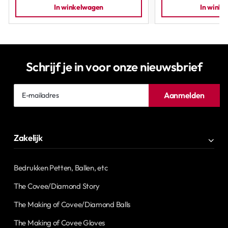
In winkelwagen
In wink
Schrijf je in voor onze nieuwsbrief
E-
Aanmelden
mailadres
Zakelijk
Bedrukken Petten, Ballen, etc
The Covee/Diamond Story
The Making of Covee/Diamond Balls
The Making of Covee Gloves