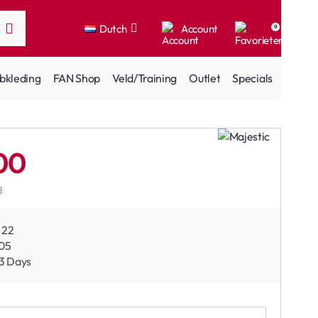
Dutch
Account
0
bkleding
FAN Shop
Veld/Training
Outlet
Specials
00
8
22
05
 3 Days