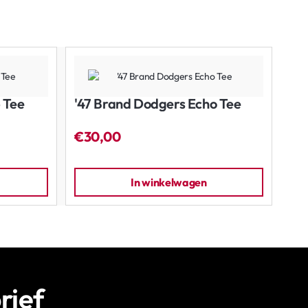
 Tee
'47 Brand Dodgers Echo Tee
'4
Kn
€30,00
€2
In winkelwagen
rief