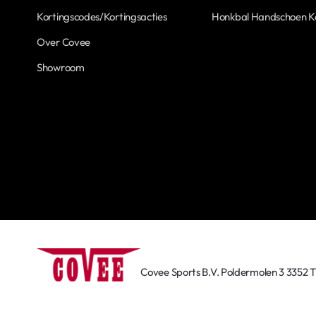
Kortingscodes/Kortingsacties
Honkbal Handschoen 
Over Covee
Showroom
Covee Sports B.V. Poldermolen 3 3352 