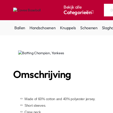
Bekijk alle
Categorieën
Doorzoek
de
hele
Ballen
Handschoenen
Knuppels
Schoenen
Slagh
winkel...
Omschrijving
Made of 60% cotton and 40% polyester jersey.
Short sleeves.
Crew neck.