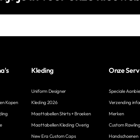
a's
Kleding
Onze Serv
Uniform Designer
Speciale Aanbi
len Kopen
Kleding 2026
Verzending inf
ding
Maattabellen Shirts + Broeken
Merken
ne
Maattabellen Kleding Overig
Custom Rawling
New Era Custom Caps
Handschoenen