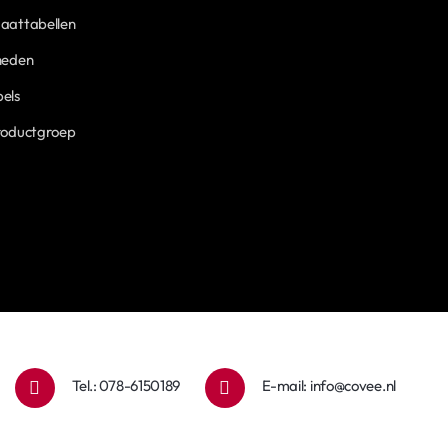
aattabellen
heden
els
roductgroep
Tel.: 078-6150189
E-mail:
info@covee.nl