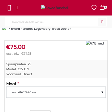
0
Doorzoek
de
hele
winkel...
€75,00
excl. btw: €61,98
Spaarpunten:
75
Model:
325.071
Voorraad:
Direct
Maat