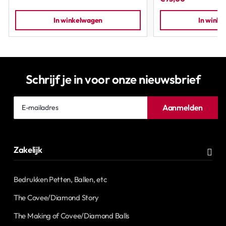
In winkelwagen
In wink
Schrijf je in voor onze nieuwsbrief
E-
Aanmelden
mailadres
Zakelijk
Bedrukken Petten, Ballen, etc
The Covee/Diamond Story
The Making of Covee/Diamond Balls