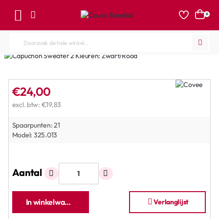
0
Doorzoek
de
hele
winkel...
€24,00
excl. btw: €19,83
Spaarpunten:
21
Model:
325.013
Aantal
In winkelwagen
Verlanglijst