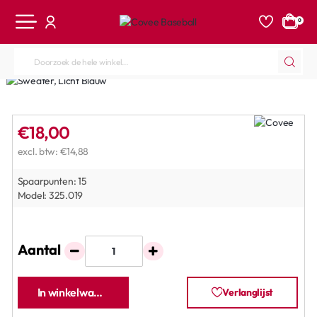
0
Doorzoek
de
hele
winkel...
€18,00
excl. btw: €14,88
Spaarpunten:
15
Model:
325.019
Aantal
In winkelwagen
Verlanglijst