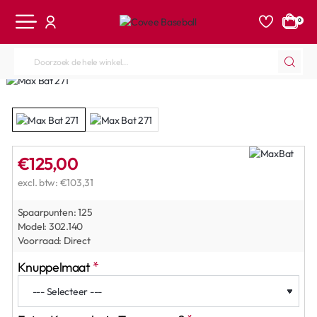
0
Doorzoek
de
hele
winkel...
€125,00
excl. btw: €103,31
Spaarpunten:
125
Model:
302.140
Voorraad:
Direct
Knuppelmaat