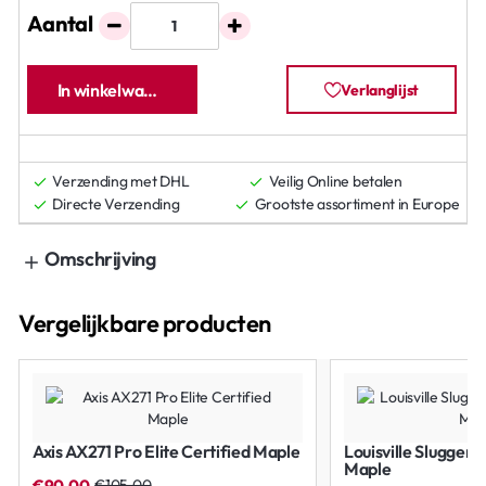
Aantal
In winkelwagen
Verlanglijst
Verzending met DHL
Veilig Online betalen
Directe Verzending
Grootste assortiment in Europe
Omschrijving
Vergelijkbare producten
Axis AX271 Pro Elite Certified Maple
Louisville Slugger
Geen Garantie
Maple
€90,00
€105,00