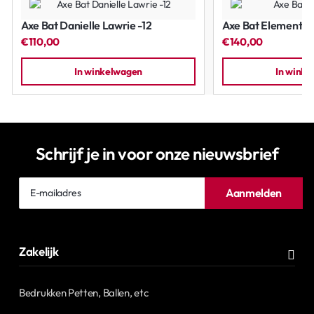
Axe Bat Danielle Lawrie -12
Axe Bat Element -1
€110,00
€140,00
In winkelwagen
In wink
Schrijf je in voor onze nieuwsbrief
E-
Aanmelden
mailadres
Zakelijk
Bedrukken Petten, Ballen, etc