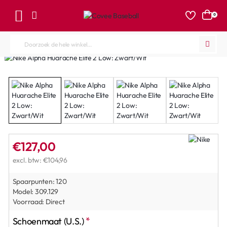
0
Doorzoek
de
hele
winkel...
€127,00
excl. btw: €104,96
Spaarpunten:
120
Model:
309.129
Voorraad:
Direct
Schoenmaat (U.S.)