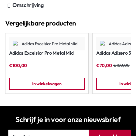
Omschrijving
Vergelijkbare producten
Adidas Excelsior Pro Metal Mid
Adidas Adizero 5-T
Geen Garantie
€100,00
€70,00
€100,00
In winkelwagen
In wink
Schrijf je in voor onze nieuwsbrief
E-