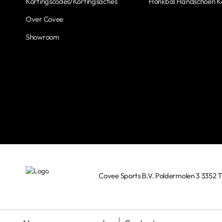
Kortingscodes/Kortingsacties
Honkbal Handschoen 
Over Covee
Showroom
Covee Sports B.V. Poldermolen 3 3352 