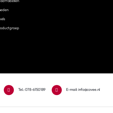
aattabellen
heden
els
roductgroep
Tel.: 078-6150189
E-mail:
info@covee.nl