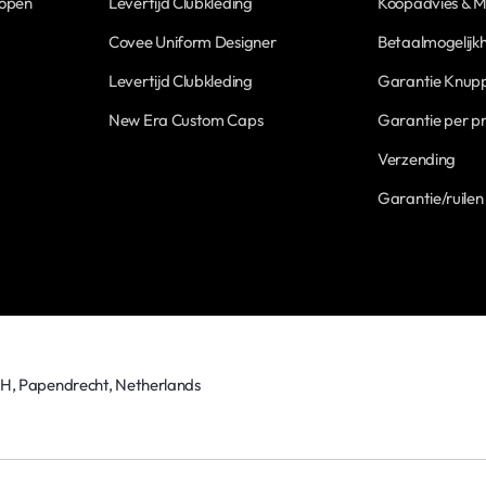
Kopen
Levertijd Clubkleding
Koopadvies & M
Covee Uniform Designer
Betaalmogelijk
Levertijd Clubkleding
Garantie Knupp
New Era Custom Caps
Garantie per p
Verzending
Garantie/ruilen
TH, Papendrecht, Netherlands