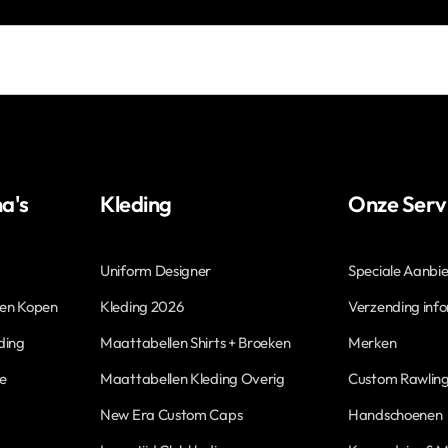
a's
Kleding
Onze Serv
Uniform Designer
Speciale Aanbi
len Kopen
Kleding 2026
Verzending inf
ding
Maattabellen Shirts + Broeken
Merken
ne
Maattabellen Kleding Overig
Custom Rawling
New Era Custom Caps
Handschoenen