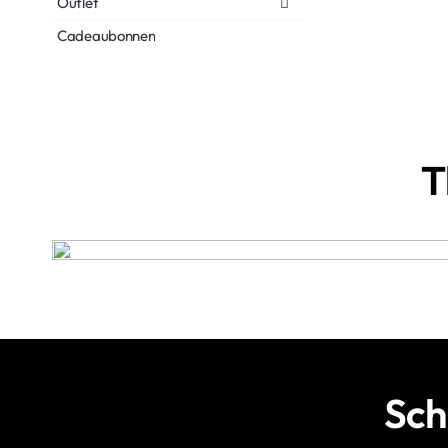
Outlet
Cadeaubonnen
T
Sch