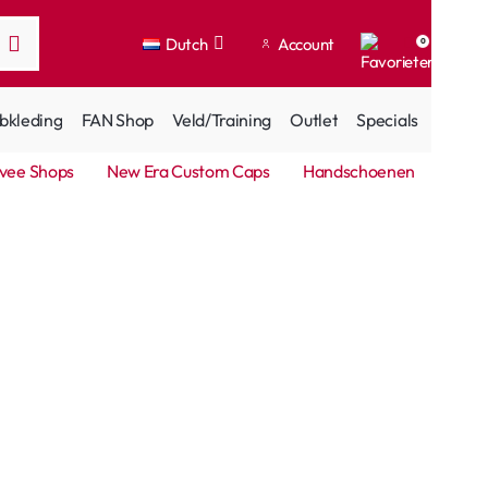
Dutch
Account
0
bkleding
FAN Shop
Veld/Training
Outlet
Specials
vee Shops
New Era Custom Caps
Handschoenen