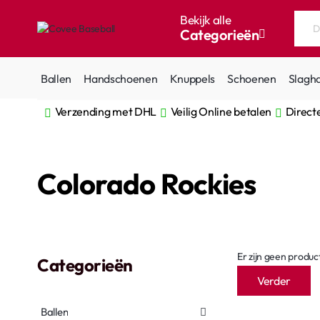
Bekijk alle
Categorieën
Doorzoek
de
hele
Ballen
Handschoenen
Knuppels
Schoenen
Slagh
winkel...
Verzending met DHL
Veilig Online betalen
Direct
home
Colorado Rockies
Er zijn geen produc
Categorieën
Verder
Ballen