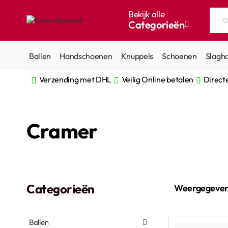
Bekijk alle
Categorieën
Doorzoek
de
hele
Ballen
Handschoenen
Knuppels
Schoenen
Slagh
winkel...
Verzending met DHL
Veilig Online betalen
Direct
home
Cramer
Categorieën
Weergegeven
Ballen