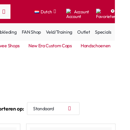
Dutch
Account
0
bkleding
FAN Shop
Veld/Training
Outlet
Specials
vee Shops
New Era Custom Caps
Handschoenen
orteren op: