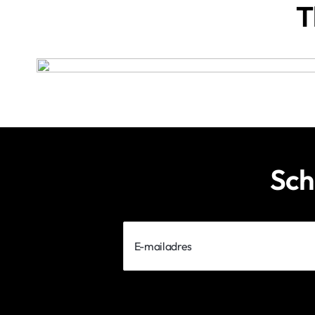
T
Sch
E-
mailadres