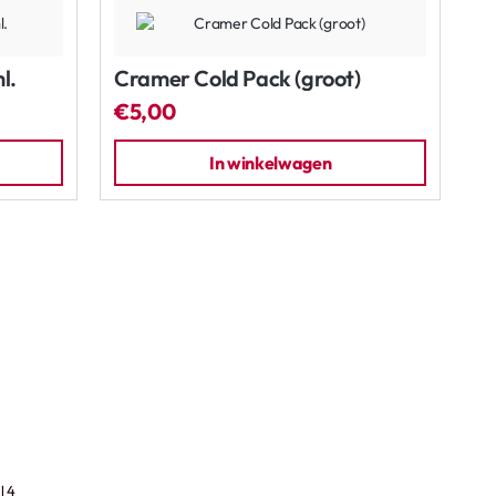
l.
Cramer Cold Pack (groot)
€5,00
In winkelwagen
l 4