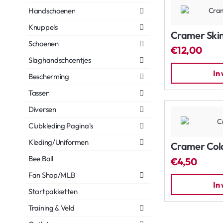
Handschoenen
Knuppels
Cramer Skin
Schoenen
€12,00
Slaghandschoentjes
In
Bescherming
Tassen
Diversen
Clubkleding Pagina's
Kleding/Uniformen
Cramer Col
Bee Ball
€4,50
Fan Shop/MLB
In
Startpakketten
Training & Veld