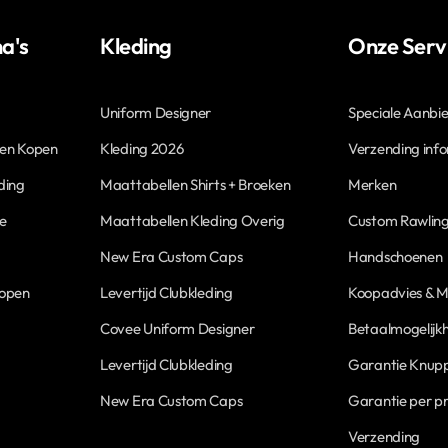
a's
Kleding
Onze Serv
Uniform Designer
Speciale Aanbi
len Kopen
Kleding 2026
Verzending inf
ding
Maattabellen Shirts + Broeken
Merken
ne
Maattabellen Kleding Overig
Custom Rawling
New Era Custom Caps
Handschoenen
Kopen
Levertijd Clubkleding
Koopadvies & M
Covee Uniform Designer
Betaalmogelijk
Levertijd Clubkleding
Garantie Knupp
New Era Custom Caps
Garantie per p
Verzending