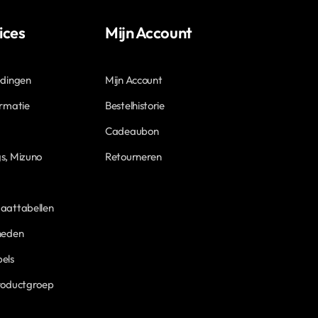
ices
Mijn Account
edingen
Mijn Account
ormatie
Bestelhistorie
Cadeaubon
s, Mizuno
Retourneren
aattabellen
heden
els
roductgroep