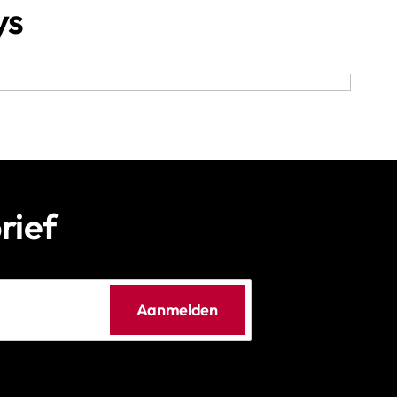
ys
rief
Aanmelden