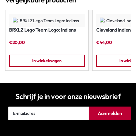
Vergelijkbare producten
BRXLZ Lego Team Logo: Indians
Cleveland Indians,
€20,00
€44,00
In winkelwagen
In wink
Schrijf je in voor onze nieuwsbrief
E-
Aanmelden
mailadres