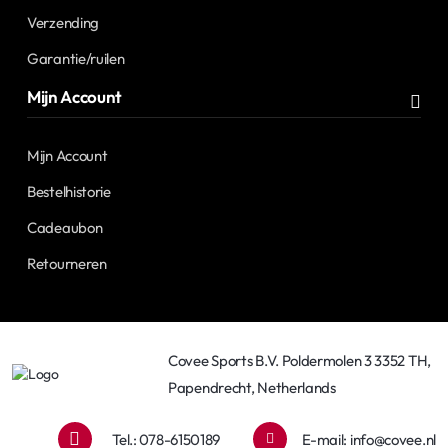
Verzending
Garantie/ruilen
Mijn Account
Mijn Account
Bestelhistorie
Cadeaubon
Retourneren
Covee Sports B.V. Poldermolen 3 3352 TH,
Papendrecht, Netherlands
Tel.: 078-6150189
E-mail:
info@covee.nl