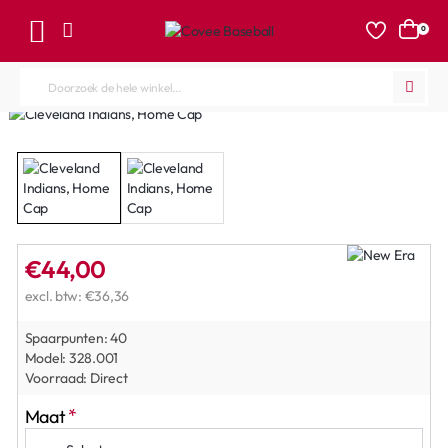
0
Doorzoek
de
hele
winkel...
€44,00
excl. btw: €36,36
Spaarpunten:
40
Model:
328.001
Voorraad:
Direct
Maat