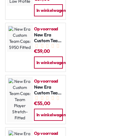
Profile
In winkelwagen
Op voorraad
New Era
Custom Team
Caps: 5950
€59,00
Fitted
In winkelwagen
Op voorraad
New Era
Custom Team
Caps: Team
€55,00
Player
Stretch-
In winkelwagen
Fitted
Op voorraad