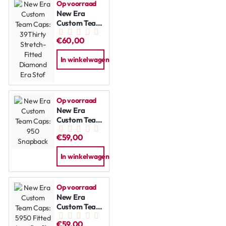
Op voorraad
New Era
Custom Team
Caps:
€60,00
39Thirty
Stretch-
In winkelwagen
Fitted
Diamond Era
Stof
Op voorraad
New Era
Custom Team
Caps: 950
€59,00
Snapback
In winkelwagen
Op voorraad
New Era
Custom Team
Caps: 5950
€59,00
Fitted Low