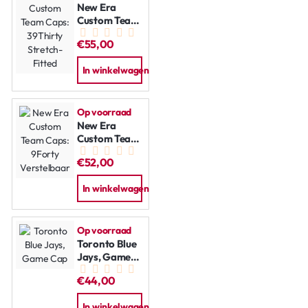
New Era
Custom Team
Caps:
€55,00
39Thirty
Stretch-
In winkelwagen
Fitted
Op voorraad
New Era
Custom Team
Caps: 9Forty
€52,00
Verstelbaar
In winkelwagen
Op voorraad
Toronto Blue
Jays, Game
Cap
€44,00
In winkelwagen