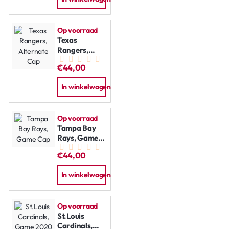
Op voorraad
Texas
Rangers,
Alternate
€44,00
Cap
In winkelwagen
Op voorraad
Tampa Bay
Rays, Game
Cap
€44,00
In winkelwagen
Op voorraad
St.Louis
Cardinals,