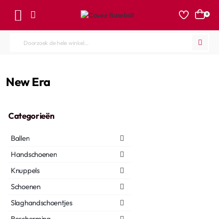
0
Doorzoek
de
hele
home
New Era
winkel...
Categorieën
Ballen
Handschoenen
Knuppels
Schoenen
Slaghandschoentjes
Bescherming