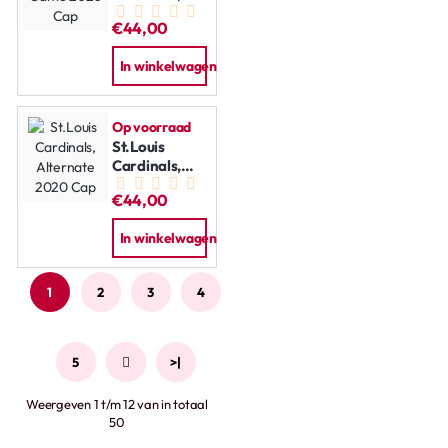
Game 2020
€44,00
Cap
In winkelwagen
Op voorraad
St.Louis
Cardinals,
Alternate
€44,00
2020 Cap
In winkelwagen
1
2
3
4
5
>
>|
Weergeven 1 t/m 12 van in totaal
50